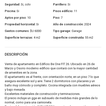
Seguridad:
Si, cctv
Parrillero:
Si
Piscina:
Si
Pisos edificio:
11
Aptos por piso:
10
Piso:
7
Propiedad horizontal:
Si
Año de construcción:
2024
Gastos comunes:
$U 6000
Tipo garage:
Garage
Superficie terrazas:
4 m2
Superficie construida:
55 m2
DESCRIPCIÓN
Venta de apartamento en Edificio Be One FIT 26. Ubicado en 26 de
Marzo y Osorio moderno edificio que contará con la mayor cantidad
de amenities en la zona.
El apartamento es al frente, con orientación norte, en un piso 7 lo que
asegura excelente sol y aire. Tiene 2 dormitorios con placares y un
baño muy cómodo y completo. Cocina integrada con muebles aéreos
y bajo mesada.
Excelentes materiales de construcción y terminaciones.
El precio incluye un gge en subsuelo de medidas más grandes de lo
normal, como para una camioneta.