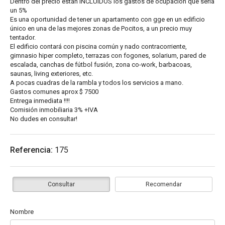
Dentro del precio están INCLUIDOS los gastos de ocupación que sería
un 5%
Es una oportunidad de tener un apartamento con gge en un edificio
único en una de las mejores zonas de Pocitos, a un precio muy
tentador.
El edificio contará con piscina común y nado contracorriente,
gimnasio hiper completo, terrazas con fogones, solarium, pared de
escalada, canchas de fútbol fusión, zona co-work, barbacoas,
saunas, living exteriores, etc.
A pocas cuadras de la rambla y todos los servicios a mano.
Gastos comunes aprox $ 7500
Entrega inmediata !!!!
Comisión inmobiliaria 3% +IVA
No dudes en consultar!
Referencia:
175
Consultar
Recomendar
Nombre