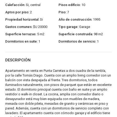
Calefacción:
Si, central
Pisos edificio:
10
Aptos por piso:
2
Piso:
7
Propiedad horizontal:
Si
Año de construcción:
1995
Gastos comunes:
$U 20000
Tipo garage:
Garage
Superficie terrazas:
5 m2
Superficie construida:
98 m2
Dormitorios en suite:
1
Dormitorios de servicio:
1
DESCRIPCIÓN
Apartamento en venta en Punta Carretas a dos cuadra de la rambla,
por la calle Tomás Diago. Cuenta con un amplio living comedor con un
balcón con vista despejada al frente. Tres dormitorios, todos
iluminados naturalmente, con pisos de parquet que están en excelente
estado. El dormitorio principal cuenta con baño en suite y un amplio
vestidor o walk-in closet. La cocina, amplia con comedor diario o
desayunador está muy bien equipada con muebles de madera,
mesada con doble pileta, mesadas de granito y cerámicas en piso y
pared. Además, cuenta con un dormitorios de servicio completo con
lavadero. El apartamento cuenta con cómodo garaje y el edificio tiene