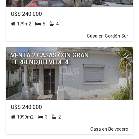
CLASS Negocios inmobiliarios
Comisión 3% + IVA Asociados a ADIU
U$S 240.000
179m2
5
4
Casa en Cordón Sur
VENTA 2 CASAS CON GRAN
TERRENO,BELVEDERE.
U$S 240.000
1099m2
3
2
Casa en Belvedere