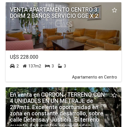
VENTA APARTAMENTO CENTRO 3
DORM 2 BAÑOS SERVICIO GGE X 2
U$S 228.000
2
137m2
3
3
Apartamento en Centro
En venta en CORDON , TERRENO CON
4 UNIDADES EN UN METRAJE de
287mts. Excelente oportunidad en
zona en constante desarrollo, sobre
calle Defensa y Justicia. El terreno
cuenta con cuatro propiedades