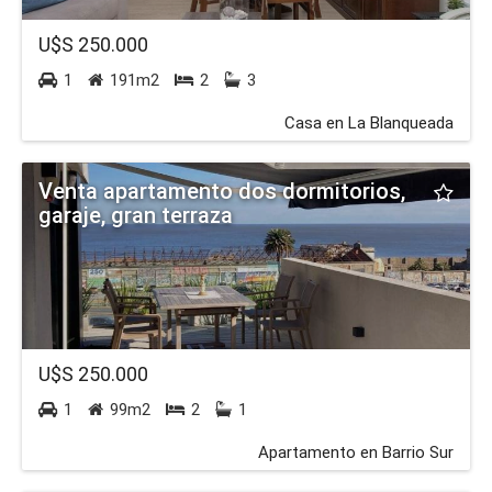
U$S 250.000
1
191m2
2
3
Casa en La Blanqueada
Venta apartamento dos dormitorios,
garaje, gran terraza
U$S 250.000
1
99m2
2
1
Apartamento en Barrio Sur