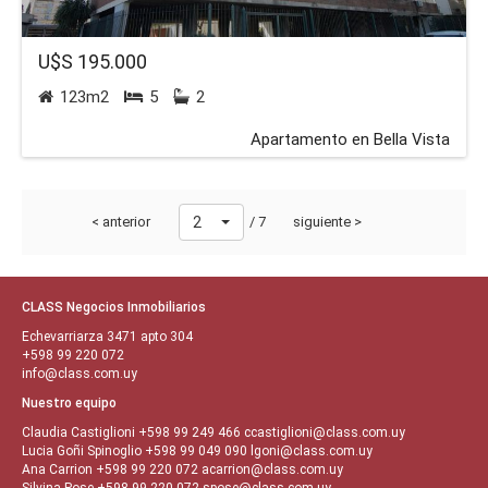
U$S 195.000
123m2
5
2
Apartamento en Bella Vista
< anterior
2
/ 7
siguiente >
CLASS Negocios Inmobiliarios
Echevarriarza 3471 apto 304
+598 99 220 072
info@class.com.uy
Nuestro equipo
Claudia Castiglioni
+598 99 249 466
ccastiglioni@class.com.uy
Lucia Goñi Spinoglio
+598 99 049 090
lgoni@class.com.uy
Ana Carrion
+598 99 220 072
acarrion@class.com.uy