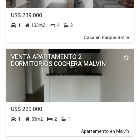
U$S 239.000
1
133m2
4
2
Casa en Parque Batlle
VENTA APARTAMENTO 2
DORMITORIOS COCHERA MALVIN
U$S 229.000
1
53m2
2
1
Apartamento en Malvín