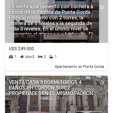
En venta apartamento con cochera a
pasos de la Rambla de Punta Gorda
Edificio moderno con 2 torres, la
primera de 6 niveles y la segunda de
sólo 3 niveles. En el último nivel se
encuentra el gimnasio y barbacoa. El
apartamento tiene 2 dormitorios con
placares, 1 baño cómodo. Cocina
U$S 249.000
integrada con muebles aéreos y bajo
mesada. Living comedor. Gran
1
66m2
2
1
terraza con acceso desde living
Apartamento en Punta Gorda
comedor y dormitorios. Excelentes
materiales de construcción y finas
terminaciones. El precio incluye un
VENTA CASA 5 DORMITORIOS 4
lugar en la cochera para
BAÑOS P.H CORDÓN SUR, 2
estacionamiento. Al precio se debe
PROPIEDADES EN EL MISMO PADRON
sumar 4% de gastos de ocupación.
Fecha de entrega estimada
diciembre 2026 No dudes en
consultar. Comercializa Lucia Goñi