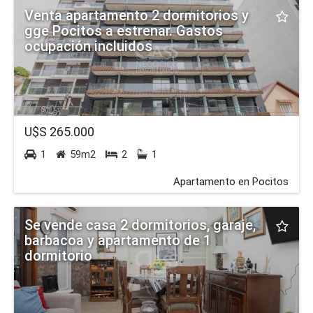
Venta apartamento 2 dormitorios y
gge Pocitos a estrenar. Gastos
ocupación incluidos
U$S 265.000
1
59m2
2
1
Apartamento en Pocitos
Se vende casa 2 dormitorios, garaje,
barbacoa y apartamento de 1
dormitorio